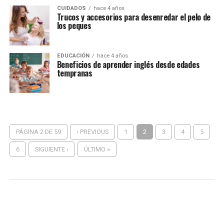
CUIDADOS
hace 4 años
Trucos y accesorios para desenredar el pelo de
los peques
EDUCACIÓN
hace 4 años
Beneficios de aprender inglés desde edades
tempranas
PÁGINA 2 DE 59
‹ PREVIOUS
1
2
3
4
5
6
SIGUIENTE ›
ÚLTIMO »