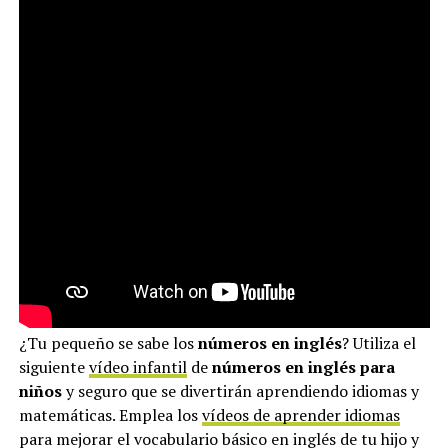
¿Tu pequeño se sabe los
números en inglés
? Utiliza el
siguiente
vídeo infantil
de
números en inglés para
niños
y seguro que se divertirán aprendiendo idiomas y
matemáticas. Emplea los
vídeos de aprender idiomas
para mejorar el vocabulario básico en inglés de tu hijo y