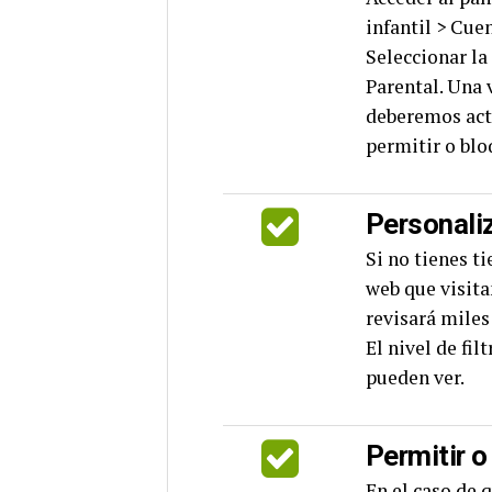
infantil > Cue
Seleccionar la
Parental. Una 
deberemos acti
permitir o blo
Personaliz
Si no tienes t
web que visita
revisará miles
El nivel de fi
pueden ver.
Permitir o
En el caso de 