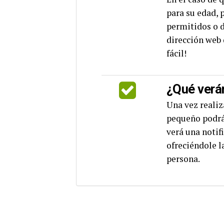
para su edad, 
permitidos o d
dirección web d
fácil!
¿Qué verán
Una vez realiza
pequeño podrá 
verá una notif
ofreciéndole l
persona.