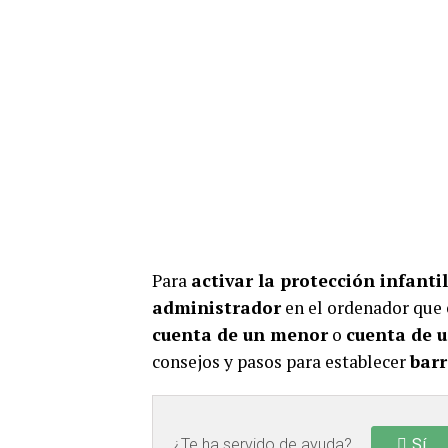
Para
activar la protección infantil
administrador
en el ordenador que e
cuenta de un menor
o
cuenta de u
consejos y pasos para establecer
barr
¿Te ha servido de ayuda?
Sí