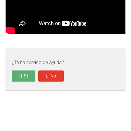
¿Te ha servido de ayuda?
Sí
No