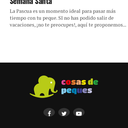
Semana Santa
La Pascua es un momento ideal para pasar más
tiempo con tu peque. SI no has podido salir de
vacaciones, ¡no te preocupes!, aquí te proponemos...