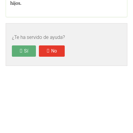
hijos.
¿Te ha servido de ayuda?
Sí
No