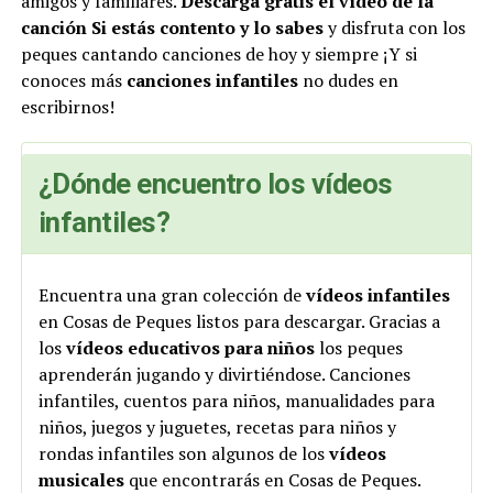
amigos y familiares.
Descarga gratis el vídeo de la
canción Si estás contento y lo sabes
y disfruta con los
peques cantando canciones de hoy y siempre ¡Y si
conoces más
canciones infantiles
no dudes en
escribirnos!
¿Dónde encuentro los vídeos
infantiles?
Encuentra una gran colección de
vídeos infantiles
en Cosas de Peques listos para descargar. Gracias a
los
vídeos educativos para niños
los peques
aprenderán jugando y divirtiéndose. Canciones
infantiles, cuentos para niños, manualidades para
niños, juegos y juguetes, recetas para niños y
rondas infantiles son algunos de los
vídeos
musicales
que encontrarás en Cosas de Peques.