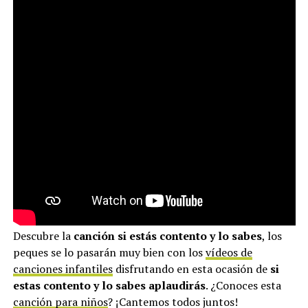
Descubre la
canción si estás contento y lo sabes
, los
peques se lo pasarán muy bien con los
vídeos de
canciones infantiles
disfrutando en esta ocasión de
si
estas contento y lo sabes aplaudirás
. ¿Conoces esta
canción para niños
? ¡Cantemos todos juntos!