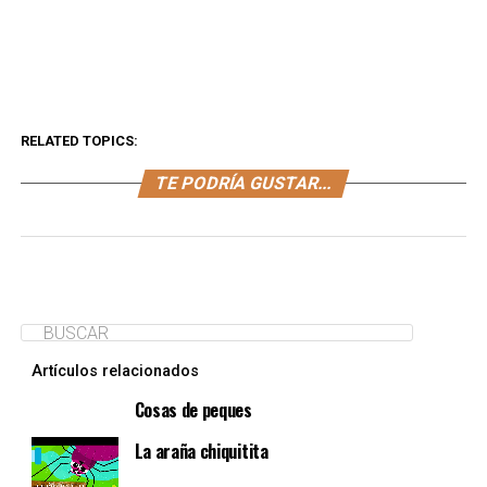
RELATED TOPICS:
TE PODRÍA GUSTAR...
Artículos relacionados
Cosas de peques
La araña chiquitita