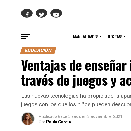
MANUALIDADES
RECETAS
EDUCACIÓN
Ventajas de enseñar i
través de juegos y a
Las nuevas tecnologías ha propiciado la apa
juegos con los que los niños pueden descubri
Publicado
hace 5 años
en
3 noviembre, 2021
Por
Paula Garcia