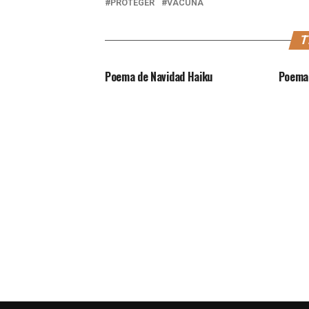
PROTEGER
VACUNA
T
Poema de Navidad Haiku
Poema 