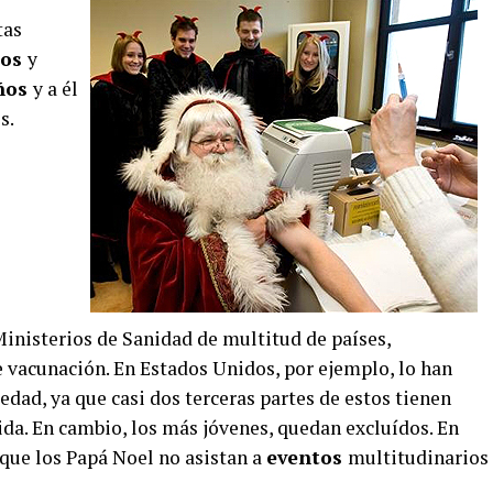
tas
sos
y
ños
y a él
s.
inisterios de Sanidad de multitud de países,
e vacunación. En Estados Unidos, por ejemplo, lo han
dad, ya que casi dos terceras partes de estos tienen
ida. En cambio, los más jóvenes, quedan excluídos. En
ue los Papá Noel no asistan a
eventos
multitudinarios