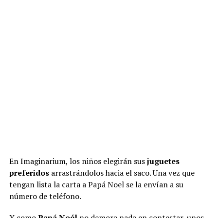
En Imaginarium, los niños elegirán sus
juguetes
preferidos
arrastrándolos hacia el saco. Una vez que
tengan lista la carta a Papá Noel se la envían a su
número de teléfono.
Y como
Papá Noél
no demora nada en contestar, unos