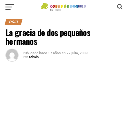
OCIO
La gracia de dos pequeños
hermanos
Publicado
hace 17 años
en
22 julio, 2009
Por
admin