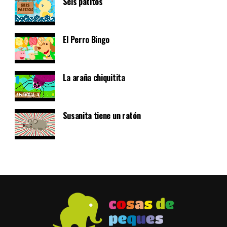
Seis patitos
El Perro Bingo
La araña chiquitita
Susanita tiene un ratón