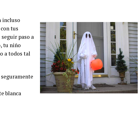
a incluso
 con tus
seguir paso a
, tu niño
o a todos tal
ue seguramente
te blanca