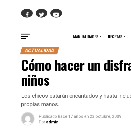
MANUALIDADES
RECETAS
ACTUALIDAD
Cómo hacer un disfr
niños
Los chicos estarán encantados y hasta inclu
propias manos.
Publicado
hace 17 años
en
23 octubre, 2009
Por
admin