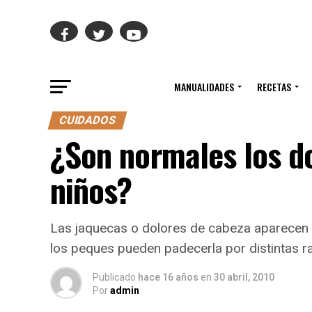
MANUALIDADES
RECETAS
CUIDADOS
¿Son normales los do
niños?
Las jaquecas o dolores de cabeza aparecen
los peques pueden padecerla por distintas r
Publicado
hace 16 años
en
30 abril, 2010
Por
admin