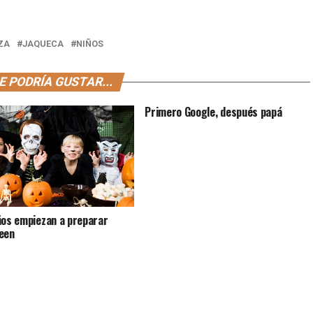
ZA
JAQUECA
NIÑOS
E PODRÍA GUSTAR...
Primero Google, después papá
ños empiezan a preparar
een