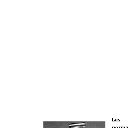
Las 
norma