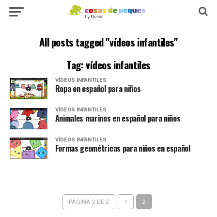
All posts tagged "vídeos infantiles"
Tag: vídeos infantiles
VÍDEOS INFANTILES
Ropa en español para niños
VÍDEOS INFANTILES
Animales marinos en español para niños
VÍDEOS INFANTILES
Formas geométricas para niños en español
PÁGINA 2 DE 2
1
2