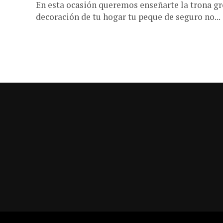
En esta ocasión queremos enseñarte la trona gr
decoración de tu hogar tu peque de seguro no...