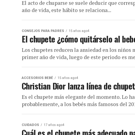
El acto de chuparse se suele deducir que corresp
año de vida, este hábito se relaciona...
CONSEJOS PARA PADRES
15 años ago4
El chupete ¿cómo quitárselo al beb
Los chupetes reducen la ansiedad en los niños 
primer año de vida, luego de este periodo es mej
ACCESORIOS BEBÉ
15 años ago4
Christian Dior lanza línea de chupe
Es el chupete más elegante del momento. Lo ha 
probablemente, a los bebés más famosos del 20
CUIDADOS
17 años ago4
Cuál es el chupete más adecuado p