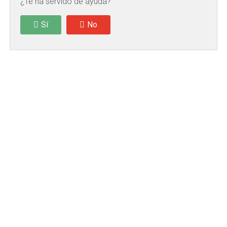
¿Te ha servido de ayuda?
Sí
No