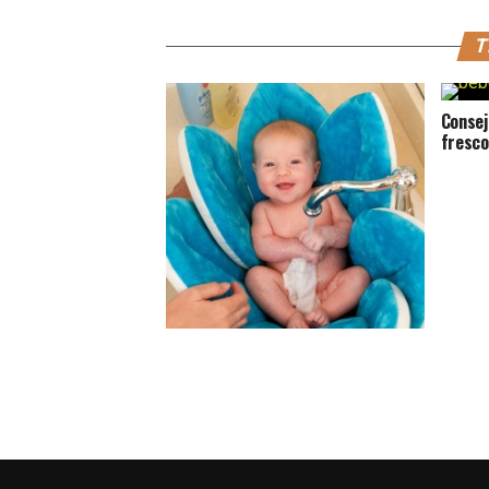
T
Consej
fresco
Dale un baño perfecto con el
Blooming Bath