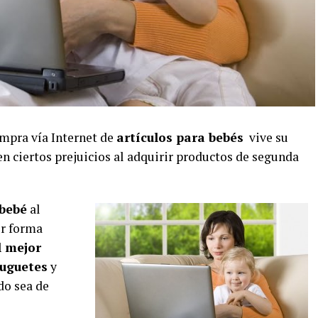
mpra vía Internet de
artículos para bebés
vive su
ten ciertos prejuicios al adquirir productos de segunda
bebé
al
or forma
l mejor
juguetes
y
do sea de