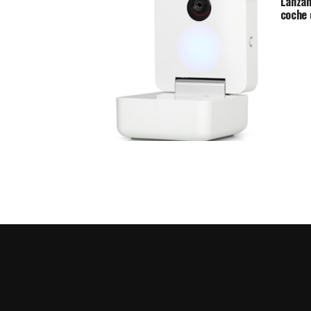
Lanzan
coche 
Accesorios para iPhone y iPad para
vigilar a tu bebé