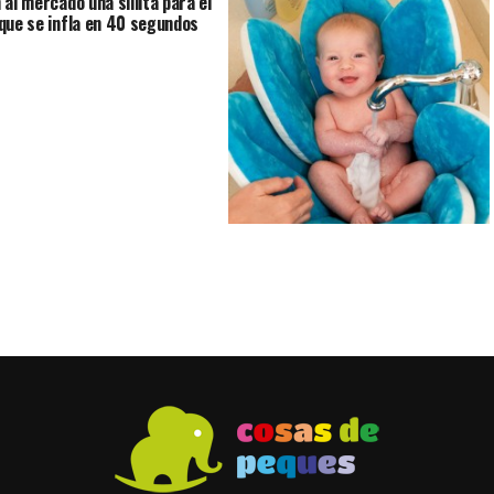
 al mercado una sillita para el
que se infla en 40 segundos
Dale un baño perfecto con el
Blooming Bath